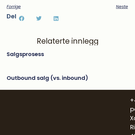
Forrige
Neste
Del
Relaterte innlegg
Salgsprosess
Outbound salg (vs. inbound)
+
p
X
R